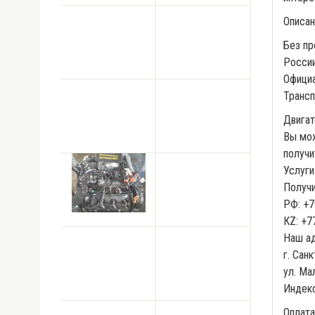
Описан
Без пр
России
Официа
Трансп
Двигат
Вы мож
получи
Услуги
Получи
РФ: +7
КZ: +7
Наш ад
г. Сан
ул. Ма
Индек
Оплата