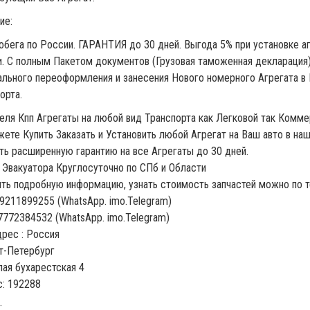
ие:
обега по России. ГАРАНТИЯ до 30 дней. Выгода 5% при установке аг
. С полным Пакетом документов (Грузовая таможенная декларация)
льного переоформления и занесения Нового номерного Агрегата в 
орта.
еля Кпп Агрегаты на любой вид Транспорта как Легковой так Комме
ете Купить Заказать и Установить любой Агрегат на Ваш авто в на
ть расширенную гарантию на все Агрегаты до 30 дней.
 Эвакуатора Круглосуточно по СПб и Области
ть подробную информацию, узнать стоимость запчастей можно по 
9211899255 (WhatsApp. imo.Telegram)
7772384532 (WhatsApp. imo.Telegram)
рес : Россия
кт-Петербург
лая бухарестская 4
с: 192288
: