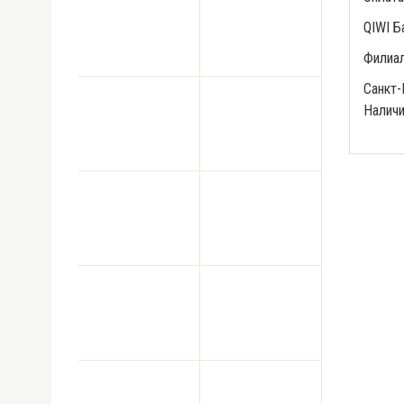
QIWI Б
Филиа
Санкт-
Наличи